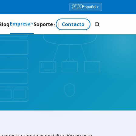
🇪🇸
Español
▾
Empresa
Blog
Soporte
Contacto
▼
▼
 nuestra rápida especialización en este