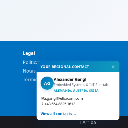
Legal
Política de privacidad
✕
YOUR REGIONAL CONTACT
Notas legales
Términos y condiciones
Alexander Gangl
AG
Embedded Systems & IoT Specialist
ALEMANIA, AUSTRIA, SUIZA
✉
a.gangl@elbacom.com
📱
+43 664 8825 1612
View all contacts →
↑ Arriba