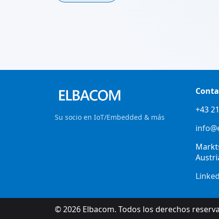
Conta
+43 21
Su socio en IoT/Embedded & más
info@
Markt
Austri
Linke
© 2026 Elbacom. Todos los derechos reserv