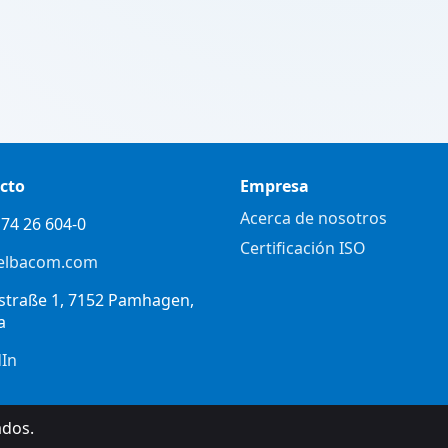
cto
Empresa
Acerca de nosotros
74 26 604-0
Certificación ISO
elbacom.com
straße 1, 7152 Pamhagen,
a
dIn
ados.