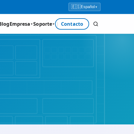
🇪🇸
Español
▾
Blog
Empresa
Soporte
Contacto
▼
▼