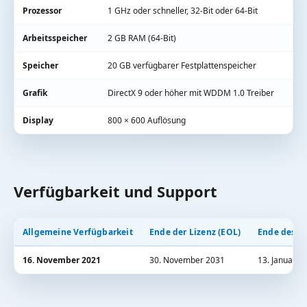
Prozessor
1 GHz oder schneller, 32-Bit oder 64-Bit
Arbeitsspeicher
2 GB RAM (64-Bit)
Speicher
20 GB verfügbarer Festplattenspeicher
Grafik
DirectX 9 oder höher mit WDDM 1.0 Treiber
Display
800 × 600 Auflösung
Verfügbarkeit und Support
Allgemeine Verfügbarkeit
Ende der Lizenz (EOL)
Ende des S
16. November 2021
30. November 2031
13. Januar 2