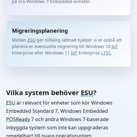
på era Windows 7 Embedded-enheter.
Migreringsplanering
Medan
ESU
ger tillfällig lättnad hjälper vi er också att
planera er eventuella migrering till Windows 10
IoT
Enterprise eller Windows 11
IoT
Enterprise
LTSC
.
Vilka system behöver
ESU
?
ESU
är relevant för enheter som kör Windows
Embedded Standard 7, Windows Embedded
POSReady
7 och andra Windows 7-baserade
inbyggda system som inte kan uppgraderas
omedelbart till nyare operativsystem.