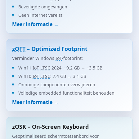
Beveiligde omgevingen
Geen internet vereist
Meer informatie →
zOFT
– Optimized Footprint
Verminder Windows
IoT
-footprint:
Win11
IoT
LTSC
2024: ~9.2 GB → ~3.5 GB
Win10
IoT
LTSC
: 7.4 GB → 3.1 GB
Onnodige componenten verwijderen
Volledige embedded functionaliteit behouden
Meer informatie →
zOSK – On-Screen Keyboard
Geoptimaliseerd schermtoetsenbord voor