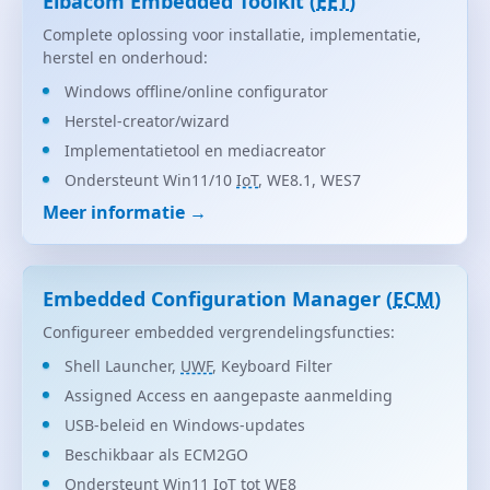
Elbacom Embedded Toolkit (
EET
)
Complete oplossing voor installatie, implementatie,
herstel en onderhoud:
Windows offline/online configurator
Herstel-creator/wizard
Implementatietool en mediacreator
Ondersteunt Win11/10
IoT
, WE8.1, WES7
Meer informatie →
Embedded Configuration Manager (
ECM
)
Configureer embedded vergrendelingsfuncties:
Shell Launcher,
UWF
, Keyboard Filter
Assigned Access en aangepaste aanmelding
USB-beleid en Windows-updates
Beschikbaar als ECM2GO
Ondersteunt Win11
IoT
tot WE8