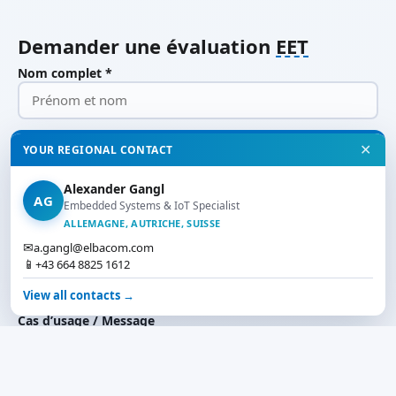
Demander une évaluation
EET
Nom complet *
Entreprise
✕
YOUR REGIONAL CONTACT
Alexander Gangl
E-Mail *
AG
Embedded Systems & IoT Specialist
ALLEMAGNE, AUTRICHE, SUISSE
✉
a.gangl@elbacom.com
📱
+43 664 8825 1612
Téléphone
View all contacts →
Cas d’usage / Message
✉
Contact