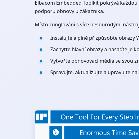
Elbacom Embedded Toolkit pokrývá každou fá
podporu obnovy u zákazníka.
Místo žonglování s více nesourodými nástroj
Instalujte a plně přizpůsobte obrazy
Zachyťte hlavní obrazy a nasaďte je kon
Vytvořte obnovovací média se svou zna
Spravujte, aktualizujte a upravujte n