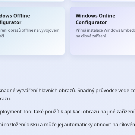
dows Offline
Windows Online
figurator
Configurator
ření obrazů offline na vývojovém
Přímá instalace Windows Embed
ači
na cílová zařízení
nadné vytváření hlavních obrazů. Snadný průvodce vede c
razu.
ployment Tool také použít k aplikaci obrazu na jiné zaříz
rozložení disku a může jej automaticky obnovit na cílovém