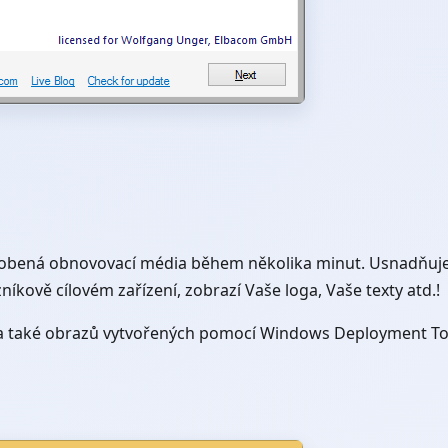
sobená obnovovací média během několika minut. Usnadňuj
kově cílovém zařízení, zobrazí Vaše loga, Vaše texty atd.!
 také obrazů vytvořených pomocí Windows Deployment To