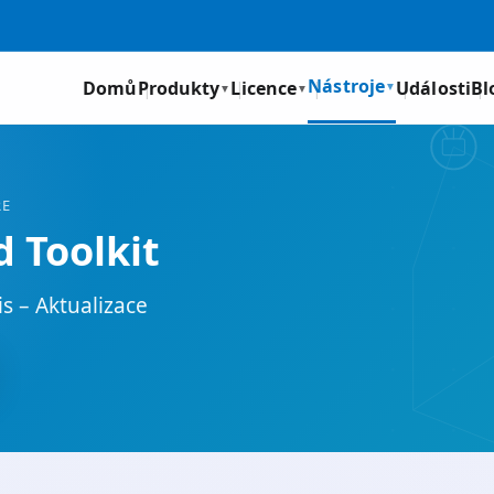
Nástroje
Domů
Produkty
Licence
Události
Bl
▼
▼
▼
RE
 Toolkit
s – Aktualizace