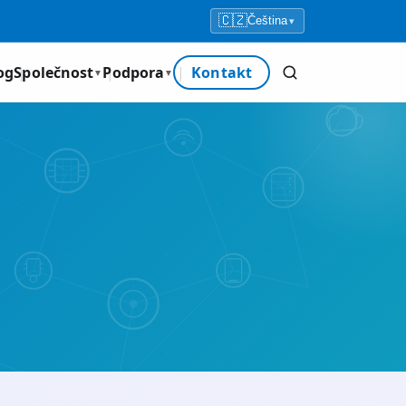
🇨🇿
Čeština
▾
og
Společnost
Podpora
Kontakt
▼
▼