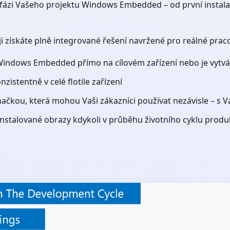
zi Vašeho projektu Windows Embedded – od první instalace
i získáte plně integrované řešení navržené pro reálné prac
 Windows Embedded přímo na cílovém zařízení nebo je vytvář
zistentně v celé flotile zařízení
čkou, která mohou Vaši zákazníci používat nezávisle – s Va
ainstalované obrazy kdykoli v průběhu životního cyklu prod