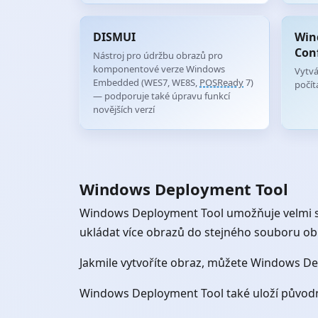
DISMUI
Win
Con
Nástroj pro údržbu obrazů pro
komponentové verze Windows
Vytvá
Embedded (WES7, WE8S,
POSReady
7)
počít
— podporuje také úpravu funkcí
novějších verzí
Windows Deployment Tool
Windows Deployment Tool umožňuje velmi s
ukládat více obrazů do stejného souboru ob
Jakmile vytvoříte obraz, můžete Windows De
Windows Deployment Tool také uloží původní 