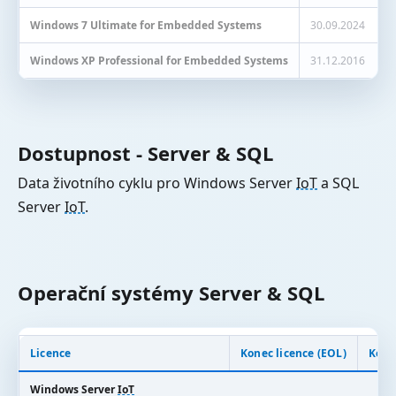
Windows 7 Ultimate for Embedded Systems
30.09.2024
Windows XP Professional for Embedded Systems
31.12.2016
Dostupnost - Server & SQL
Data životního cyklu pro Windows Server
IoT
a SQL
Server
IoT
.
Operační systémy Server & SQL
Licence
Konec licence (EOL)
Kone
Windows Server
IoT