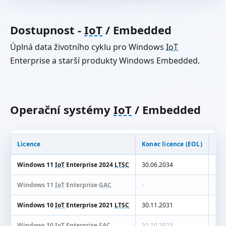
Dostupnost -
IoT
/ Embedded
Úplná data životního cyklu pro Windows
IoT
Enterprise a starší produkty Windows Embedded.
Operační systémy
IoT
/ Embedded
Licence
Konec licence (EOL)
Kon
Windows 11
IoT
Enterprise 2024
LTSC
30.06.2034
–
Windows 11
IoT
Enterprise
GAC
–
3 y
Windows 10
IoT
Enterprise 2021
LTSC
30.11.2031
30.
Windows 10
IoT
Enterprise
SAC
31.10.2023
–