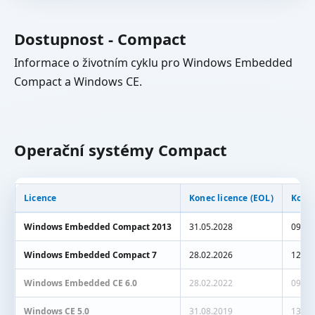
Dostupnost - Compact
Informace o životním cyklu pro Windows Embedded
Compact a Windows CE.
Operační systémy Compact
Licence
Konec licence (EOL)
Konec
Windows Embedded Compact 2013
31.05.2028
09.10
Windows Embedded Compact 7
28.02.2026
12.04
Windows Embedded CE 6.0
28.02.2022
09.04
Windows CE 5.0
31.08.2019
13.10