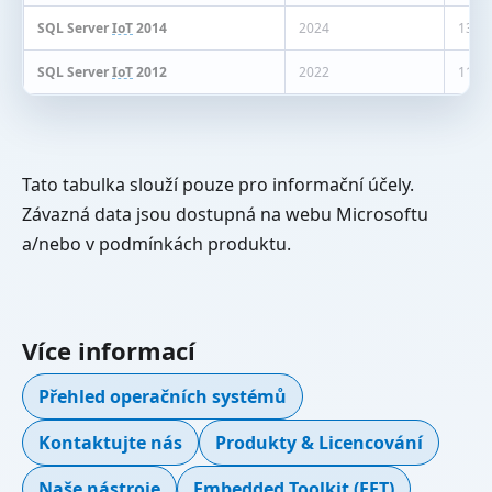
SQL Server
IoT
2014
2024
13.07
SQL Server
IoT
2012
2022
11.07
Tato tabulka slouží pouze pro informační účely.
Závazná data jsou dostupná na webu Microsoftu
a/nebo v podmínkách produktu.
Více informací
Přehled operačních systémů
Kontaktujte nás
Produkty & Licencování
Naše nástroje
Embedded Toolkit (
EET
)