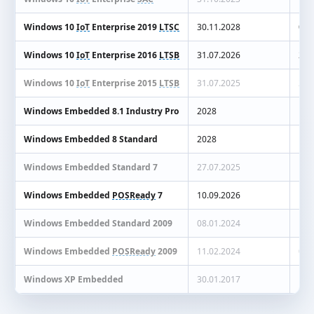
Windows 10
IoT
Enterprise 2019
LTSC
30.11.2028
01.
Windows 10
IoT
Enterprise 2016
LTSB
31.07.2026
202
Windows 10
IoT
Enterprise 2015
LTSB
31.07.2025
202
Windows Embedded 8.1 Industry Pro
2028
10.
Windows Embedded 8 Standard
2028
10.
Windows Embedded Standard 7
27.07.2025
13.
Windows Embedded
POSReady
7
10.09.2026
11.
Windows Embedded Standard 2009
08.01.2024
11.
Windows Embedded
POSReady
2009
11.02.2024
08.
Windows XP Embedded
30.01.2017
11.