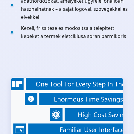
adathordozokat, amelyeket ugyfelei onalloan
hasznalhatnak – a sajat logoval, szovegekkel es
elvekkel
Kezeli, frissitese es modositsa a telepitett
kepeket a termek eletciklusa soran barmikoris