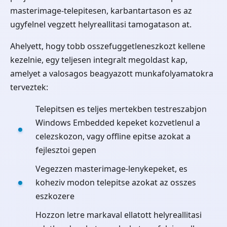
masterimage-telepitesen, karbantartason es az
ugyfelnel vegzett helyreallitasi tamogatason at.
Ahelyett, hogy tobb osszefuggetleneszkozt kellene
kezelnie, egy teljesen integralt megoldast kap,
amelyet a valosagos beagyazott munkafolyamatokra
terveztek:
Telepitsen es teljes mertekben testreszabjon
Windows Embedded kepeket kozvetlenul a
celezskozon, vagy offline epitse azokat a
fejlesztoi gepen
Vegezzen masterimage-lenykepeket, es
koheziv modon telepitse azokat az osszes
eszkozere
Hozzon letre markaval ellatott helyreallitasi