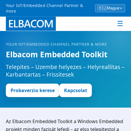
Your IoT/Embedded Channel Partner &
🇭🇺
Magyar
▾
more
☰
YOUR
IOT
/EMBEDDED CHANNEL PARTNER & MORE
Elbacom Embedded Toolkit
Telepites – Uzembe helyezes – Helyreallitas –
Karbantartas – Frissitesek
Probaverziо kerese
Kapcsolat
Az Elbacom Embedded Toolkit a Windows Embedded
projekt minden fazisát lefedi – az elso telepitestol a