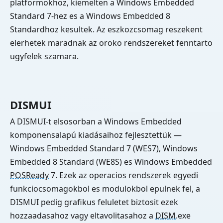
platformokhoz, kiemelten a Windows Embedded
Standard 7-hez es a Windows Embedded 8
Standardhoz kesultek. Az eszkozcsomag reszekent
elerhetek maradnak az oroko rendszereket fenntarto
ugyfelek szamara.
DISMUI
A DISMUI-t elsosorban a Windows Embedded
komponensalapú kiadásaihoz fejlesztettük —
Windows Embedded Standard 7 (WES7), Windows
Embedded 8 Standard (WE8S) es Windows Embedded
POSReady
7. Ezek az operacios rendszerek egyedi
funkciocsomagokbol es modulokbol epulnek fel, a
DISMUI pedig grafikus feluletet biztosit ezek
hozzaadasahoz vagy eltavolitasahoz a
DISM
.exe