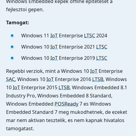
Windows Embedded kepek offline epiteteset a
fejlesztoi gepen.
Tamogat:
Windows 11
IoT
Enterprise
LTSC
2024
Windows 10
IoT
Enterprise 2021
LTSC
Windows 10
IoT
Enterprise 2019
LTSC
Regebbi verziok, mint a Windows 10
IoT
Enterprise
SAC
, Windows 10
IoT
Enterprise 2016
LTSB
, Windows
10
IoT
Enterprise 2015
LTSB
, Windows Embedded 8.1
Industry Pro, Windows Embedded 8 Standard,
Windows Embedded
POSReady
7 es Windows
Embedded Standard 7 meg mukodhetnek, de ezeket
mar nem aktivan tesztelik, es nem kapnak hivatalos
tamogatast.