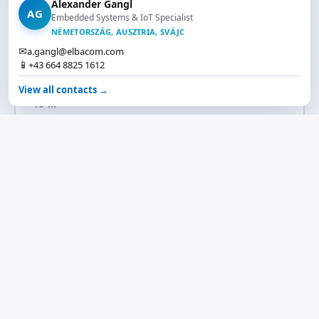
Alexander Gangl
AG
Embedded Systems & IoT Specialist
E-Mail *
NÉMETORSZÁG, AUSZTRIA, SVÁJC
✉
a.gangl@elbacom.com
📱
+43 664 8825 1612
Telefon
View all contacts →
Felhasználási eset / Üzenet
✉
Contact
Elfogadom az
Adatvédelmi irányelveket
és az
adatkezelést. *
Értékelés kérése
* Kötelező. Általában 1–2 munkanapon belül visszajelzünk.